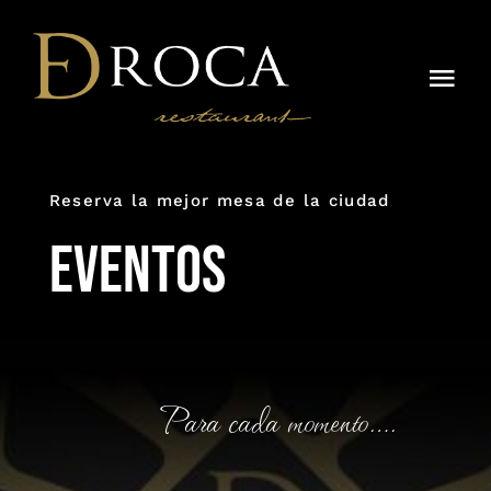
Saltar
al
contenido
Togg
Navi
Inicio
Reserva la mejor mesa de la ciudad
Nuestra Historia
Eventos
Eventos
Carta Menú
Carta de Vinos
Para cada momento….
GALERÍA DE FOTOS